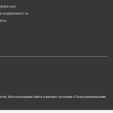
афики цен
ка недвижимости
висы
тств. Использование сайта означает согласие с
Пользовательским