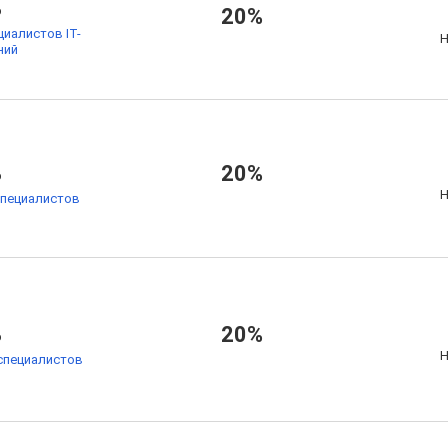
%
20%
циалистов IT-
Н
ний
%
20%
Н
специалистов
%
20%
Н
специалистов