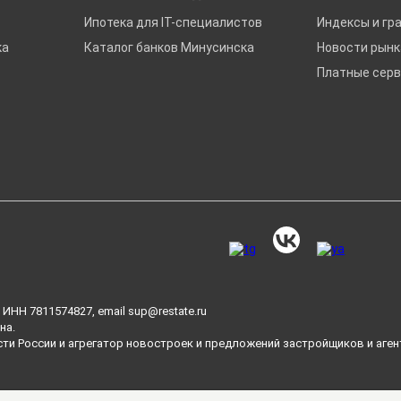
Ипотека для IT-специалистов
Индексы и гр
ка
Каталог банков Минусинска
Новости рын
Платные сер
ИНН 7811574827, email
sup@restate.ru
на.
сти России и агрегатор новостроек и предложений застройщиков и аген