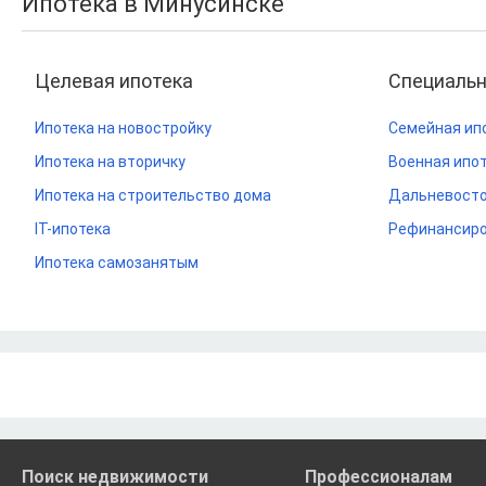
Ипотека в Минусинске
Целевая ипотека
Специаль
Ипотека на новостройку
Семейная ип
Ипотека на вторичку
Военная ипо
Ипотека на строительство дома
Дальневосто
IT-ипотека
Рефинансиро
Ипотека самозанятым
Поиск недвижимости
Профессионалам