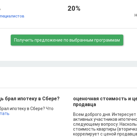
%
20%
Н
специалистов
Получить предложение
по выбранным программам
ь брал ипотеку в Сбере?
оценочная стоимость и ц
продавца
брал ипотеку в Сбере? Что
тать
Всем доброго дня. Интересует
активных участников ипотечно
следующему вопросу: Насколь
стоимость квартиры (вторичк
коррелирует с ценой продавца